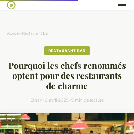
Accueil
›
Restaurant bar
RESTAURANT BAR
Pourquoi les chefs renommés
optent pour des restaurants
de charme
Ethan
•
6 avril 2025
•
5 min de lecture