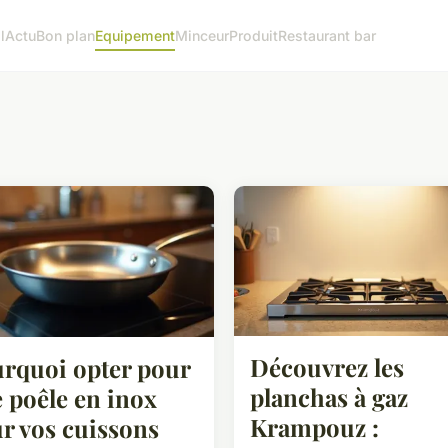
l
Actu
Bon plan
Equipement
Minceur
Produit
Restaurant bar
Découvrez les
rquoi opter pour
planchas à gaz
 poêle en inox
Krampouz :
r vos cuissons