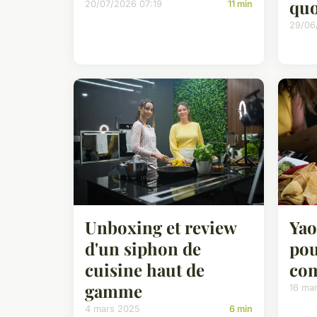
quo
20/07/2026 07:19
11 min
29/06
Unboxing et review
Yao
d'un siphon de
pou
cuisine haut de
com
gamme
16 ma
4 mars 2025
6 min