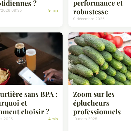
performance et
tidiennes ?
robustesse
/2026 08:35
9 min
9 décembre 2025
Zoom sur les
urtière sans BPA :
éplucheurs
rquoi et
professionnels
ment choisir ?
10 mars 2025
rs 2025
4 min