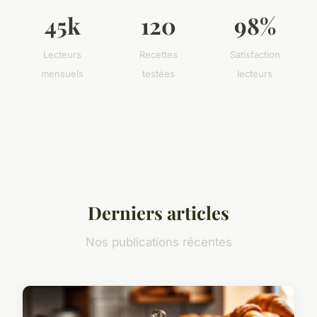
45k
120
98%
Lecteurs
Recettes
Satisfaction
mensuels
testées
lecteurs
Derniers articles
Nos publications récentes